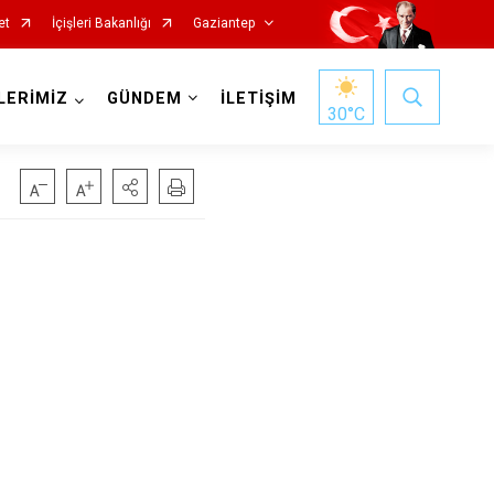
et
İçişleri Bakanlığı
Gaziantep
LERİMİZ
GÜNDEM
İLETİŞİM
30
°C