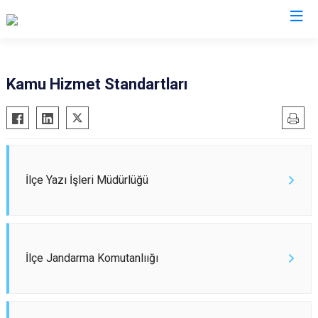
Gaziantep
Kamu Hizmet Standartları
Araban
İslahiye
Karkamış
Nizip
İlçe Yazı İşleri Müdürlüğü
Nurdağı
Oğuzeli
Şahinbey
İlçe Jandarma Komutanlıığı
Şehitkamil
Yavuzeli