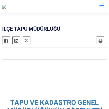
Gaziantep
İLÇE TAPU MÜDÜRLÜĞÜ
Araban
İslahiye
Karkamış
Nizip
Nurdağı
Oğuzeli
Şahinbey
Şehitkamil
Yavuzeli
TAPU VE KADASTRO GENEL