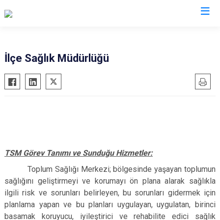
Gaziantep
İlçe Sağlık Müdürlüğü
Araban
İslahiye
Karkamış
Nizip
Nurdağı
TSM Görev Tanımı ve Sunduğu Hizmetler:
Oğuzeli
Şahinbey
Toplum Sağlığı Merkezi; bölgesinde yaşayan toplumun
sağlığını geliştirmeyi ve korumayı ön plana alarak sağlıkla
Şehitkamil
ilgili risk ve sorunları belirleyen, bu sorunları gidermek için
Yavuzeli
planlama yapan ve bu planları uygulayan, uygulatan, birinci
basamak koruyucu, iyileştirici ve rehabilite edici sağlık