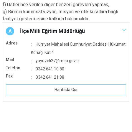
f) Üstlerince verilen diğer benzeri görevleri yapmak,
g) Birimin kurumsal vizyon, misyon ve etik kurallara bağlı
faaliyet göstermesine katkıda bulunmaktır.
İlçe Milli Eğitim Müdürlüğü
A
Adres
Hürriyet Mahallesi Cumhuriyet Caddesi Hükümet
Konağı Kat:4
Mail
yavuzeli27@meb.gov.tr
Telefon
0342 641 10 80
Fax
0342 641 21 88
Haritada Gör