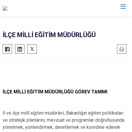
Gaziantep
İLÇE MİLLİ EĞİTİM MÜDÜRLÜĞÜ
Araban
İslahiye
Karkamış
Nizip
Nurdağı
İLÇE MİLLİ EĞİTİM MÜDÜRLÜĞÜ GÖREV TANIMI
Oğuzeli
Şahinbey
Şehitkamil
İl ve ilçe millî eğitim müdürleri, Bakanlığın eğitim politikaları
Yavuzeli
ve stratejik planlarını, mevzuat ve programlar doğrultusunda
yönetmek, yönlendirmek, denetlemek ve koordine ederek