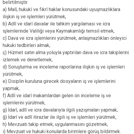
belirtilmiştir.
a) Malî, hukukî ve fikrî haklar konusundaki uyuşmazlıklara
ilişkin iş ve işlemleri yürütmek,
b) Adlî ve idarî davalar ile tahkim yargılaması ve icra
işlemlerinde Valiliği veya Kaymakamlığı temsil etmek,
c) Dava ve icra işlemlerini yürütmek, anlaşmazlıkları önleyici
hukuki tedbirleri almak,
ç) Hizmet satın alma yoluyla yaptırılan dava ve icra takiplerini
izlemek ve denetlemek,
d) Soruşturma ve inceleme raporlarına ilişkin iş ve işlemleri
yürütmek,
e) Disiplin kuruluna girecek dosyaların iş ve işlemlerini
yapmak,
f) Adlî ve idarî makamlardan gelen ön inceleme iş ve
işlemlerini yürütmek,
g) İdarî, adlî ve icra davalarıyla ilgili yazışmaları yapmak,
ğ) İdarî ve adlî itirazlar ile ilgili iş ve işlemleri yürütmek,
h) Mevzuatı takip etmek, uygulanmasını gözetmek,
ı) Mevzuat ve hukuki konularda birimlere görüş bildirmek.