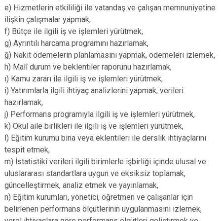
e) Hizmetlerin etkililiği ile vatandaş ve çalışan memnuniyetine
ilişkin çalışmalar yapmak,
f) Bütçe ile ilgili iş ve işlemleri yürütmek,
g) Ayrıntılı harcama programını hazırlamak,
ğ) Nakit ödemelerin planlamasını yapmak, ödemeleri izlemek,
h) Malî durum ve beklentiler raporunu hazırlamak,
ı) Kamu zararı ile ilgili iş ve işlemleri yürütmek,
i) Yatırımlarla ilgili ihtiyaç analizlerini yapmak, verileri
hazırlamak,
j) Performans programıyla ilgili iş ve işlemleri yürütmek,
k) Okul aile birlikleri ile ilgili iş ve işlemleri yürütmek,
l) Eğitim kurumu bina veya eklentileri ile derslik ihtiyaçlarını
tespit etmek,
m) İstatistikî verileri ilgili birimlerle işbirliği içinde ulusal ve
uluslararası standartlara uygun ve eksiksiz toplamak,
güncelleştirmek, analiz etmek ve yayınlamak,
n) Eğitim kurumları, yönetici, öğretmen ve çalışanlar için
belirlenen performans ölçütlerinin uygulanmasını izlemek,
yerel ihtiyaçlara göre performans ölçütleri geliştirmek ve